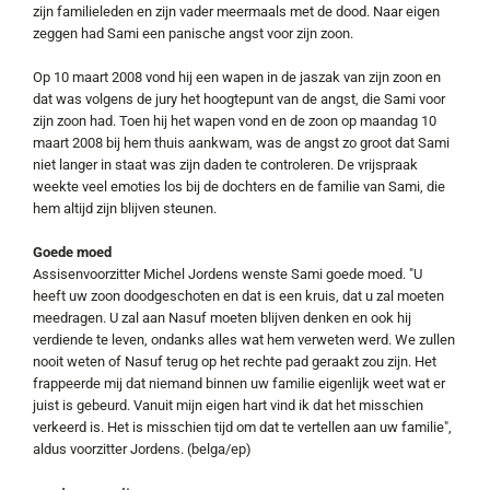
zijn familieleden en zijn vader meermaals met de dood. Naar eigen
zeggen had Sami een panische angst voor zijn zoon.
Op 10 maart 2008 vond hij een wapen in de jaszak van zijn zoon en
dat was volgens de jury het hoogtepunt van de angst, die Sami voor
zijn zoon had. Toen hij het wapen vond en de zoon op maandag 10
maart 2008 bij hem thuis aankwam, was de angst zo groot dat Sami
niet langer in staat was zijn daden te controleren. De vrijspraak
weekte veel emoties los bij de dochters en de familie van Sami, die
hem altijd zijn blijven steunen.
Goede moed
Assisenvoorzitter Michel Jordens wenste Sami goede moed. "U
heeft uw zoon doodgeschoten en dat is een kruis, dat u zal moeten
meedragen. U zal aan Nasuf moeten blijven denken en ook hij
verdiende te leven, ondanks alles wat hem verweten werd. We zullen
nooit weten of Nasuf terug op het rechte pad geraakt zou zijn. Het
frappeerde mij dat niemand binnen uw familie eigenlijk weet wat er
juist is gebeurd. Vanuit mijn eigen hart vind ik dat het misschien
verkeerd is. Het is misschien tijd om dat te vertellen aan uw familie",
aldus voorzitter Jordens. (belga/ep)