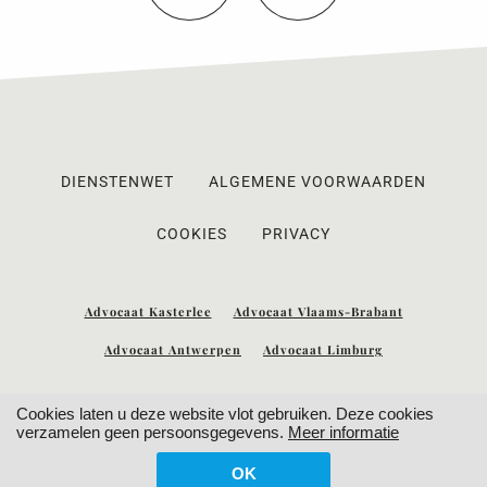
DIENSTENWET
ALGEMENE VOORWAARDEN
COOKIES
PRIVACY
Advocaat Kasterlee
Advocaat Vlaams-Brabant
Advocaat Antwerpen
Advocaat Limburg
Cookies laten u deze website vlot gebruiken. Deze cookies
verzamelen geen persoonsgegevens.
Meer informatie
OK
WITH
FROM ALWAYS AWAKE