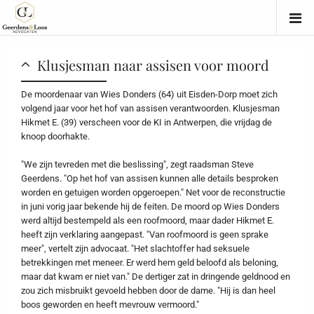
Klusjesman naar assisen voor moord
De moordenaar van Wies Donders (64) uit Eisden-Dorp moet zich
volgend jaar voor het hof van assisen verantwoorden. Klusjesman
Hikmet E. (39) verscheen voor de KI in Antwerpen, die vrijdag de
knoop doorhakte.
"We zijn tevreden met die beslissing", zegt raadsman Steve
Geerdens. "Op het hof van assisen kunnen alle details besproken
worden en getuigen worden opgeroepen." Net voor de reconstructie
in juni vorig jaar bekende hij de feiten. De moord op Wies Donders
werd altijd bestempeld als een roofmoord, maar dader Hikmet E.
heeft zijn verklaring aangepast. "Van roofmoord is geen sprake
meer", vertelt zijn advocaat. "Het slachtoffer had seksuele
betrekkingen met meneer. Er werd hem geld beloofd als beloning,
maar dat kwam er niet van." De dertiger zat in dringende geldnood en
zou zich misbruikt gevoeld hebben door de dame. "Hij is dan heel
boos geworden en heeft mevrouw vermoord."